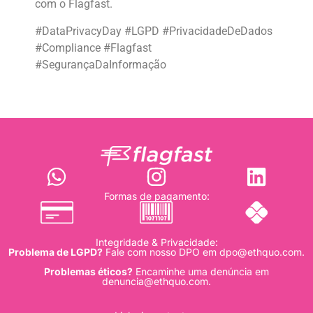
com o Flagfast.
#DataPrivacyDay #LGPD #PrivacidadeDeDados
#Compliance #Flagfast
#SegurançaDaInformação
Formas de pagamento:
Integridade & Privacidade:
Problema de LGPD?
Fale com nosso DPO em
dpo@ethquo.com
.
Problemas éticos?
Encaminhe uma denúncia em
denuncia@ethquo.com
.