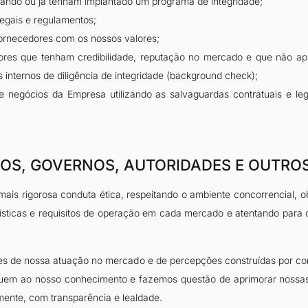
tando ou já tenham implantado um programa de integridade;
egais e regulamentos;
fornecedores com os nossos valores;
res que tenham credibilidade, reputação no mercado e que não apre
internos de diligência de integridade (background check);
e negócios da Empresa utilizando as salvaguardas contratuais e le
OS, GOVERNOS, AUTORIDADES E OUTRO
ais rigorosa conduta ética, respeitando o ambiente concorrencial, 
sticas e requisitos de operação em cada mercado e atentando para o
ntes de nossa atuação no mercado e de percepções construídas por co
em ao nosso conhecimento e fazemos questão de aprimorar nossas p
mente, com transparência e lealdade.