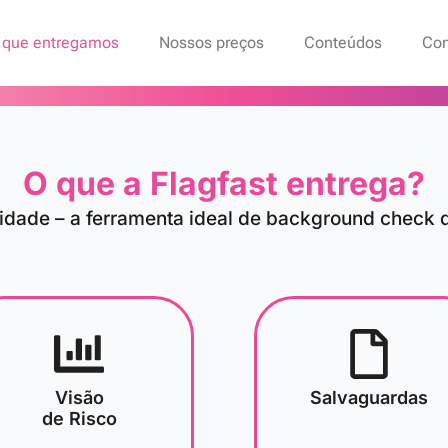
 que entregamos
Nossos preços
Conteúdos
Con
O que a Flagfast entrega?
vidade – a ferramenta ideal de background check 
Visão
Salvaguardas
de Risco
.