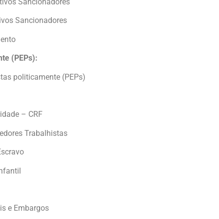
tivos Sancionadores
ivos Sancionadores
ento
nte (PEPs):
tas politicamente (PEPs)
ridade – CRF
edores Trabalhistas
Escravo
nfantil
is e Embargos