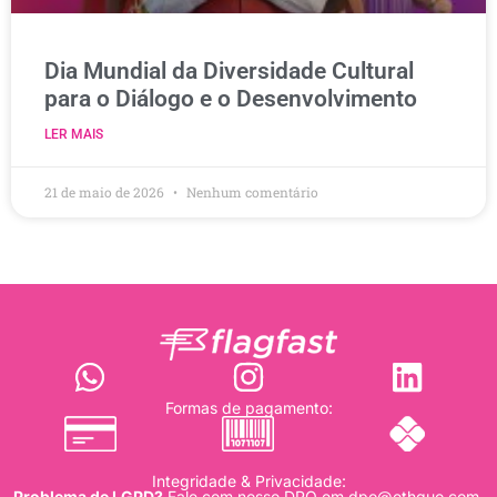
Dia Mundial da Diversidade Cultural
para o Diálogo e o Desenvolvimento
LER MAIS
21 de maio de 2026
Nenhum comentário
Formas de pagamento:
Integridade & Privacidade:
Problema de LGPD?
Fale com nosso DPO em
dpo@ethquo.com
.